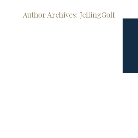
Author Archives:
JellingGolf
Bliv medlem af Jelling GK 2026
Nyheder
By
JellingGolf
30. september 2025
Tilbud til alle med et gyldigt DGU-kort om skifte
til Jelling Golfklub. Betal for 2026 nu og spil
resten af 2025 gratis. Kontakt kontoret for
mere info eller hjælp til indmeldelse.
Juli måned m. cafe 9,5
Nyheder
By
JellingGolf
19. juni 2025
Juli måned er en fest måned hos Jelling
Golfklub. Banen står flot, Greenfee er trykket i
bund og de frivillige er klar til at hjælpe. Cafe
9,5 er åben så der kan købes pølser og andre