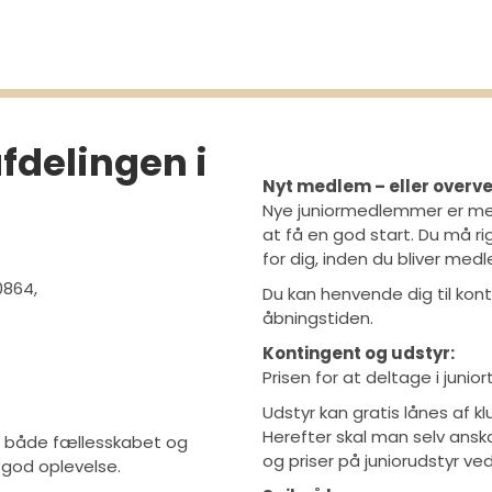
fdelingen i
Nyt medlem – eller overve
Nye juniormedlemmer er mere
at få en god start. Du må r
for dig, inden du bliver med
0864,
Du kan henvende dig til kon
åbningstiden.
Kontingent og udstyr:
Prisen for at deltage i juni
Udstyr kan gratis lånes af k
Herefter skal man selv ansk
m både fællesskabet og
og priser på juniorudstyr ve
god oplevelse.