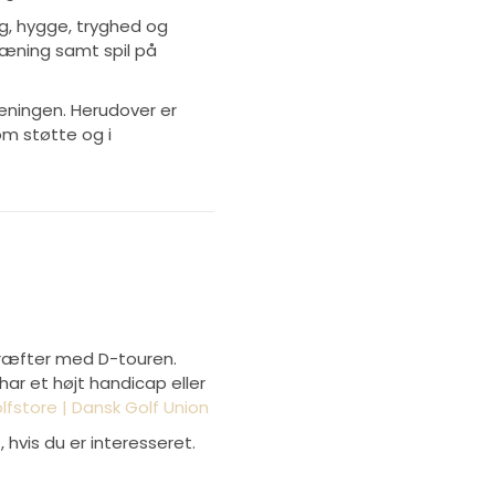
ng, hygge, tryghed og
træning samt spil på
æningen. Herudover er
m støtte og i
 kræfter med D-touren.
har et højt handicap eller
lfstore | Dansk Golf Union
hvis du er interesseret.