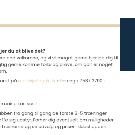
jer du at blive det?
 end velkomne, og vi vil meget gerne hjælpe dig til
igtig gerne komme forbi og prøve, om golf er noget
lem.
toret på
mail@jellinggk.dk
eller ringe 7587 2790 i
ortræning kan ses
her
lubben fra gang til gang de første 3-5 træninger.
affe sig udstyr. Forhør dig eventuelt om muligheder
d trænerne og se udvalg og priser i klubshoppen.