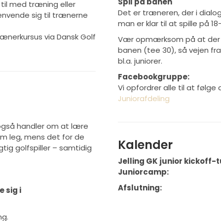
Spil på banen
il med træning eller
Det er træneren, der i dialo
nvende sig til trænerne
man er klar til at spille på 1
rænerkursus via Dansk Golf
Vær opmærksom på at der bl
banen (tee 30), så vejen fra
bl.a. juniorer.
Facebookgruppe:
Vi opfordrer alle til at følg
Juniorafdeling
også handler om at lære
 om leg, mens det for de
Kalender
tig golfspiller – samtidig
Jelling GK junior kickoff-t
Juniorcamp:
Afslutning:
 sig i
ng.