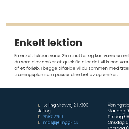
Enkelt lektion
En enkelt lektion varer 25 minutter og kan være en e
du som elev ønsker et quick fix, eller det vil kunne v
af et forløb. I begge tilfælde vil du sammen med træ
træningsplan som passer dine behov og ønsker.
Jelling Skovvej 2 | 7300
Åbningstid
Jelling
Mandag 08
7587 2790
Tirsdag 08
mail@jellinggk.dk
Onsdag 08
Torsdag 0