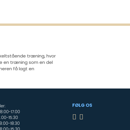
nkeltstående træning, hvor
ære en træning som en del
neren få lagt en
FØLG OS
er:
:00-17:00
:00-15:30
:00-18:30
8:00-15:30