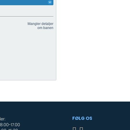
FØLG OS
er:
:00-17:00